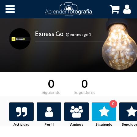
Inicio
Cursos OnLine
Exness Go
,
@exnessgo1
0
0
Siguiendo
Seguidores
0
Actividad
Perfil
Amigos
Siguiendo
Seguido