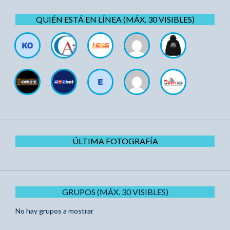
QUIÉN ESTÁ EN LÍNEA (MÁX. 30 VISIBLES)
ÚLTIMA FOTOGRAFÍA
GRUPOS (MÁX. 30 VISIBLES)
No hay grupos a mostrar