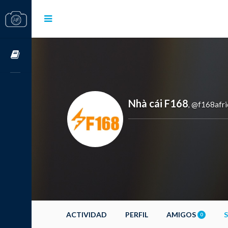
Cursos OnLine
Nhà cái F168
@f168afri
,
ACTIVIDAD
PERFIL
AMIGOS
0