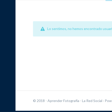
Lo sentimos, no hemos encontrado usuari
© 2018 - Aprender Fotografía - La Red Social
· Pow