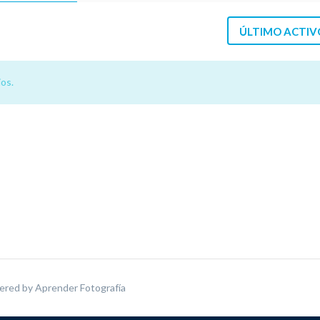
ÚLTIMO ACTIV
os.
ered by
Aprender Fotografía