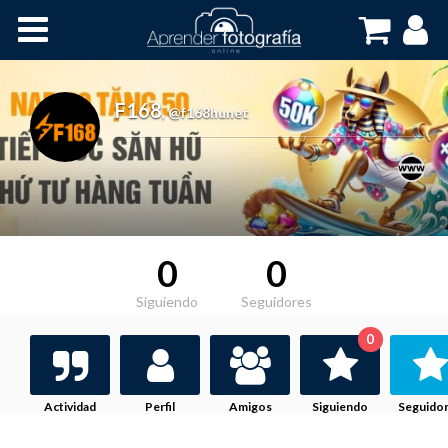
Inicio
Cursos OnLine
F168
,
@f168hunet
0
0
Siguiendo
Seguidores
0
Actividad
Perfil
Amigos
Siguiendo
Seguido