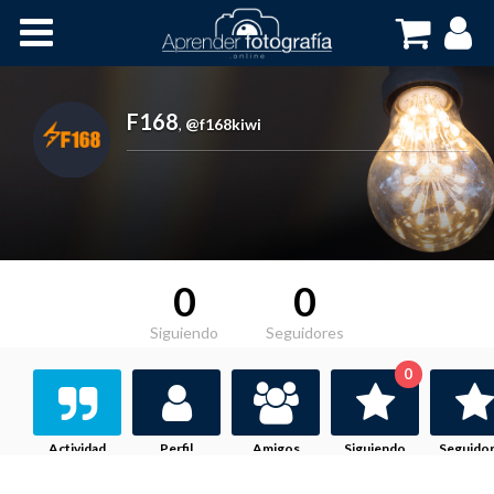
Inicio
Cursos OnLine
F168
,
@f168kiwi
0
0
Siguiendo
Seguidores
0
Actividad
Perfil
Amigos
Siguiendo
Seguido