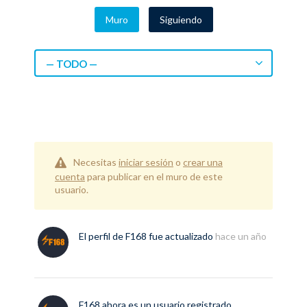
Muro
Siguiendo
— TODO —
Necesitas
iniciar sesión
o
crear una
cuenta
para publicar en el muro de este
usuario.
El perfil de
F168
fue actualizado
hace un año
F168
ahora es un usuario registrado