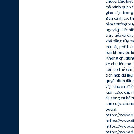
chuột. Đặc biệt
mà mình quan tâ
giao diện trong
Bên cạnh đó, th
năm thường xuyê
ngay lập tức hi
trực tiếp và các
khả năng tùy bi
mức độ phổ biến
bạn không bỏ lỡ
Không chỉ dừng 
kê chi tiết cho
còn có thể xem 
tích hợp dữ liệu
quyết định đặt
việc chuyển đổi
luôn được cập nh
đủ công cụ hỗ tr
chủ cuộc chơi 
Social:
https://www.r
https://www.d
https://www.p
https://www.d