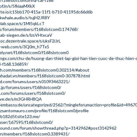
ly/f168slotcom0/nha-cai-f168
pf.in/s/5fkiaaMXkX
note.io/c15bb170-415a-11f1-b710-41195dc66d6b
nkwhale.audio/s/tujH2JR8Y
olab.space/s/1Ml5qkLcT
.co/forum/members/f168slotcom0.174768/
blab-siegen.de/s/lzsVHtxcaV
oc.dezentrale.space/s/uksF2iJrL
wk-web.com/s/3Q0m_h7Tx5
eely.net/f168slotcom0/f168slotcom0
ngx.com/chu-de/huong-dan-thiet-lap-gioi-han-tien-cuoc-de-thuc-hien-c
i-f168.136859/
linh.com/members/f168slotcom0.302114/#about
t.nhadat.vn/members/f168slotcom0-307878.html
hud.com/forums/users/s01093463221/
i.jp/forums/users/f168slotcom0/
e.com/forums/users/f168slotcom0/
tuve.de/s/m3GHRH8QA
aiembassy.de/uncategorized/2562/?mingleforumaction=profile&id=4967
zsantomauro.com/profile/f168slotcom0/profile
3b182d5f.site123.me/
t/user/167595/f168slotcom0/
isound.com/forum/showthread.php?p=3142962#post3142962
e.vn/members/f168slotcom0.3389431/