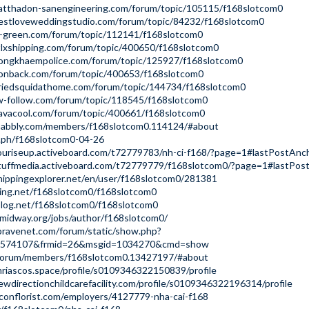
atthadon-sanengineering.com/forum/topic/105115/f168slotcom0
estloveweddingstudio.com/forum/topic/84232/f168slotcom0
k-green.com/forum/topic/112141/f168slotcom0
tlxshipping.com/forum/topic/400650/f168slotcom0
ongkhaempolice.com/forum/topic/125927/f168slotcom0
onback.com/forum/topic/400653/f168slotcom0
riedsquidathome.com/forum/topic/144734/f168slotcom0
w-follow.com/forum/topic/118545/f168slotcom0
avacool.com/forum/topic/400661/f168slotcom0
.pabbly.com/members/f168slotcom0.114124/#about
a.ph/f168slotcom0-04-26
ouriseup.activeboard.com/t72779783/nh-ci-f168/?page=1#lastPostAnc
stuffmedia.activeboard.com/t72779779/f168slotcom0/?page=1#lastPos
hippingexplorer.net/en/user/f168slotcom0/281381
ting.net/f168slotcom0/f168slotcom0
blog.net/f168slotcom0/f168slotcom0
onmidway.org/jobs/author/f168slotcom0/
bravenet.com/forum/static/show.php?
1574107&frmid=26&msgid=1034270&cmd=show
s/forum/members/f168slotcom0.13427197/#about
riascos.space/profile/s0109346322150839/profile
wdirectionchildcarefacility.com/profile/s0109346322196314/profile
iliconflorist.com/employers/4127779-nha-cai-f168