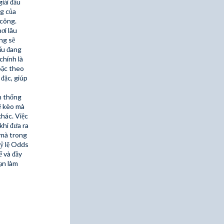
iải đấu
ng của
 công.
ơi lâu
ng sẽ
đấu đang
chính là
oặc theo
 đặc, giúp
in thống
lệ kèo mà
khác. Việc
khi đưa ra
 mà trong
tỷ lệ Odds
ế và đầy
bạn làm