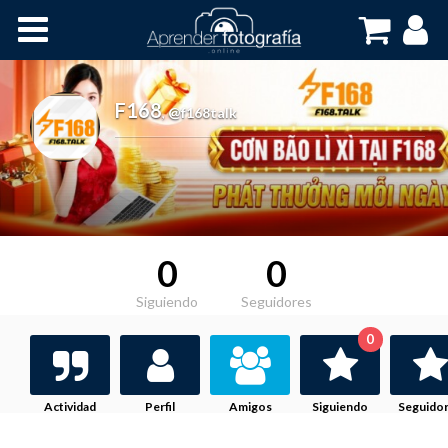
Inicio
Cursos OnLine
F168
,
@f168talk
0
0
Siguiendo
Seguidores
0
Actividad
Perfil
Amigos
Siguiendo
Seguido