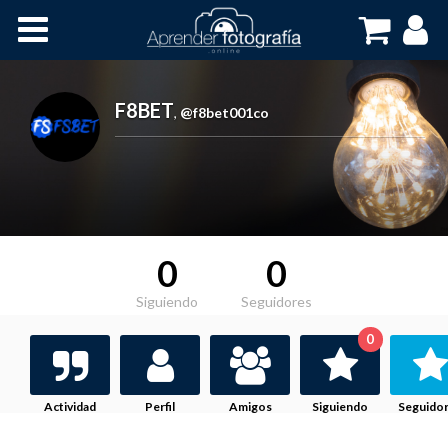
Inicio
Cursos OnLine
F8BET
,
@f8bet001co
0
0
Siguiendo
Seguidores
0
Actividad
Perfil
Amigos
Siguiendo
Seguido