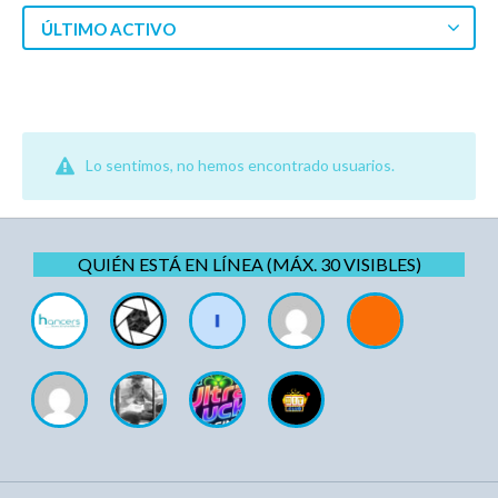
ÚLTIMO ACTIVO
Lo sentimos, no hemos encontrado usuarios.
QUIÉN ESTÁ EN LÍNEA (MÁX. 30 VISIBLES)