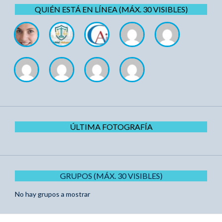
QUIÉN ESTÁ EN LÍNEA (MÁX. 30 VISIBLES)
ÚLTIMA FOTOGRAFÍA
GRUPOS (MÁX. 30 VISIBLES)
No hay grupos a mostrar