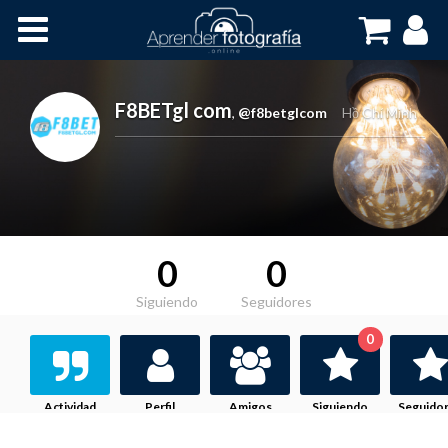
Inicio
Cursos OnLine
F8BETgl com
,
@f8betglcom
Hồ Chí Minh
0
0
Siguiendo
Seguidores
0
Actividad
Perfil
Amigos
Siguiendo
Seguido