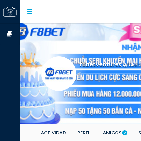
Cursos OnLine
f8betventures
@f8betv
,
ACTIVIDAD
PERFIL
AMIGOS
0