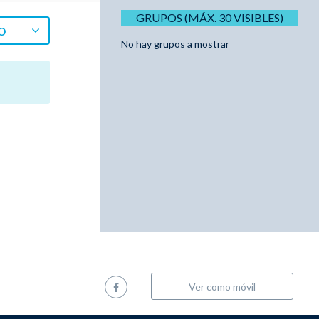
GRUPOS (MÁX. 30 VISIBLES)
O
No hay grupos a mostrar