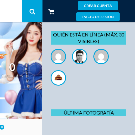
CREAR CUENTA
INICIO DE SESIÓN
QUIÉN ESTÁ EN LÍNEA (MÁX. 30
VISIBLES)
0
Seguidores
ÚLTIMA FOTOGRAFÍA
0