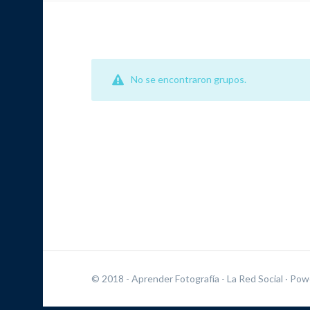
No se encontraron grupos.
© 2018 - Aprender Fotografía - La Red Social
· Pow