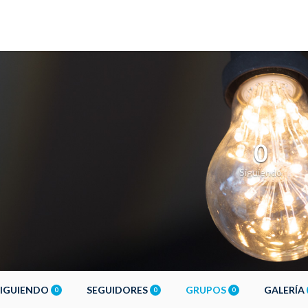
0
Siguiendo
SIGUIENDO
SEGUIDORES
GRUPOS
GALERÍA
0
0
0