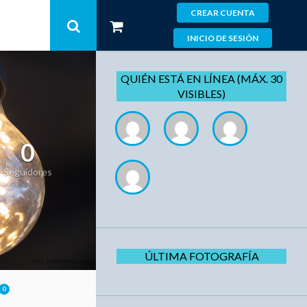
CREAR CUENTA
INICIO DE SESIÓN
QUIÉN ESTÁ EN LÍNEA (MÁX. 30
VISIBLES)
0
Seguidores
ÚLTIMA FOTOGRAFÍA
0