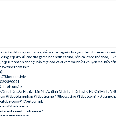
à cái tên không còn xa lạ gì đối với các người chơi yêu thích bộ môn cá cượ
 cung cấp đầy đủ các tựa game hot như: casino, bắn cá, cược thể thao,… Với 
 nạp rút nhanh chóng, bảo mật cao và đi kèm với nhiều khuyến mãi hấp dẫ
ps://f8betcom.ink/
hệ:
://f8betcom.ink/
: 0392890091
@f8betcom.ink
Đường Trần Đại Nghĩa, Tân Nhựt, Bình Chánh, Thành phố Hồ Chí Minh, Vi
com #f8betdangnhap #f8betgame #f8betcasino #f8betcomink #trangch
outube.com/@f9betcomink
r.com/f9betcomink
interest.com/f9betcomink/
.com/p/f9betcomink