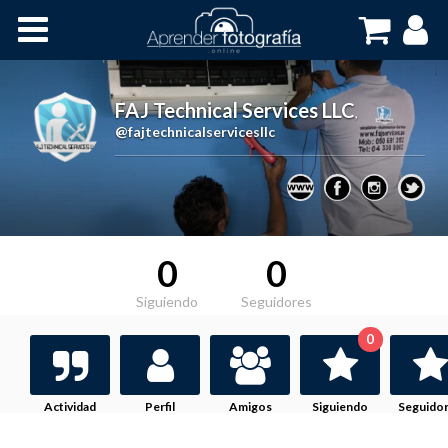
Inicio
Cursos OnLine
FAJ Technical Services LLC
,
@fajtechnicalservicesllc
0
0
Siguiendo
Seguidores
0
Actividad
Perfil
Amigos
Siguiendo
Seguido