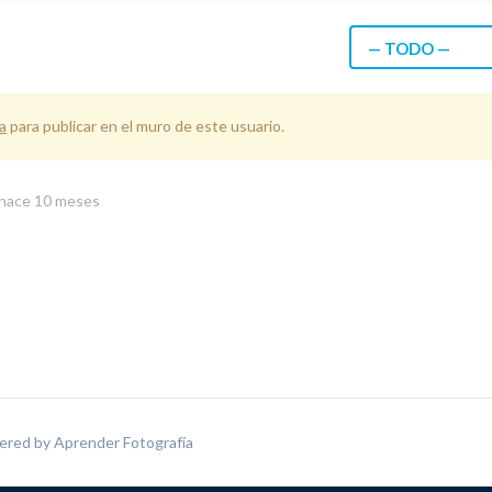
— TODO —
a
para publicar en el muro de este usuario.
hace 10 meses
ered by
Aprender Fotografía