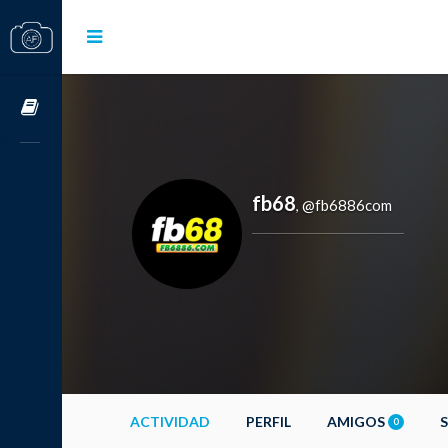
Cursos OnLine
fb68
@fb6886com
,
ACTIVIDAD
PERFIL
AMIGOS
0