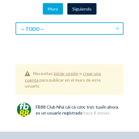
Muro
Siguiendo
— TODO —
Necesitas
iniciar sesión
o
crear una
cuenta
para publicar en el muro de este
usuario.
FB88 Club Nhà cái cá cược trực tuyến
ahora
es un usuario registrado
hace 8 meses