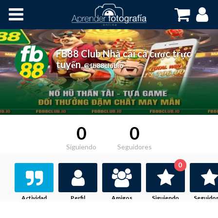
Inicio
Cursos OnLine
FB88 Club Nhà cái cá cược trực
tuyến
,
@fb88clubio
0
0
Siguiendo
Seguidores
0
Actividad
Perfil
Amigos
Siguiendo
Seguido