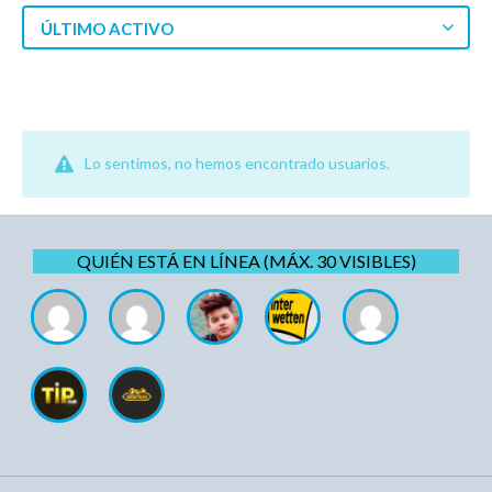
ÚLTIMO ACTIVO
Lo sentimos, no hemos encontrado usuarios.
QUIÉN ESTÁ EN LÍNEA (MÁX. 30 VISIBLES)