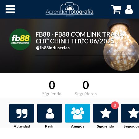
Inicio
Cursos OnLine
FB88 - FB88 COM LINK TRANG
CHỦ CHÍNH THỨC 06/2025
,
@fb88industries
0
0
Siguiendo
Seguidores
0
Actividad
Perfil
Amigos
Siguiendo
Seguido