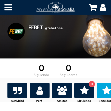
Inicio
Cursos OnLine
FEBET
,
@febetone
0
0
Siguiendo
Seguidores
0
Actividad
Perfil
Amigos
Siguiendo
Seguido