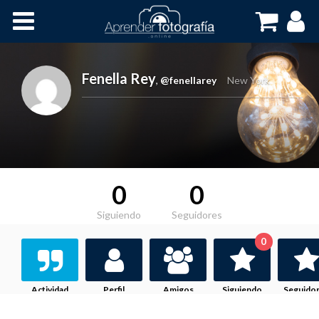
Inicio
Cursos OnLine
Fenella Rey
,
@fenellarey
New York
0
0
Siguiendo
Seguidores
0
Actividad
Perfil
Amigos
Siguiendo
Seguido