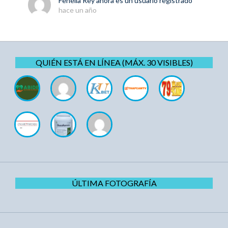
Fenella Rey
ahora es un usuario registrado
hace un año
QUIÉN ESTÁ EN LÍNEA (MÁX. 30 VISIBLES)
ÚLTIMA FOTOGRAFÍA