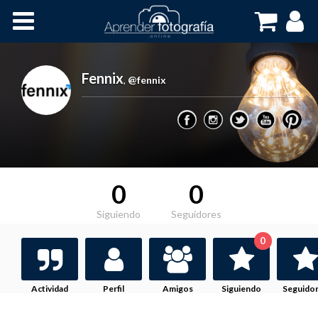
Inicio
Cursos OnLine
Fennix
,
@fennix
0
0
Siguiendo
Seguidores
0
Actividad
Perfil
Amigos
Siguiendo
Seguido