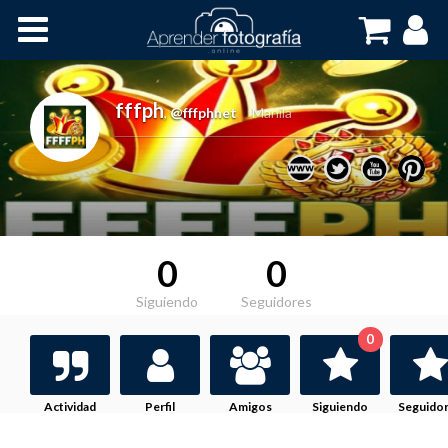
Inicio
Cursos OnLine
fffph
,
@fffphnet
Manila
0
0
Siguiendo
Seguidores
0
Actividad
Perfil
Amigos
Siguiendo
Seguido