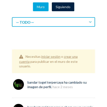
Muro
Siguiendo
— TODO —
Necesitas
iniciar sesión
o
crear una
cuenta
para publicar en el muro de este
usuario.
bandar togel terpercaya
ha cambiado su
imagen de perfil.
hace 2 meses