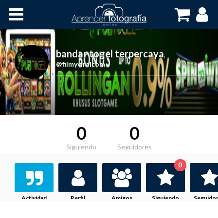
Inicio
Cursos OnLine
bandar togel terpercaya
,
@filmyviralcom
0
0
Siguiendo
Seguidores
0
Actividad
Perfil
Amigos
Siguiendo
Seguido