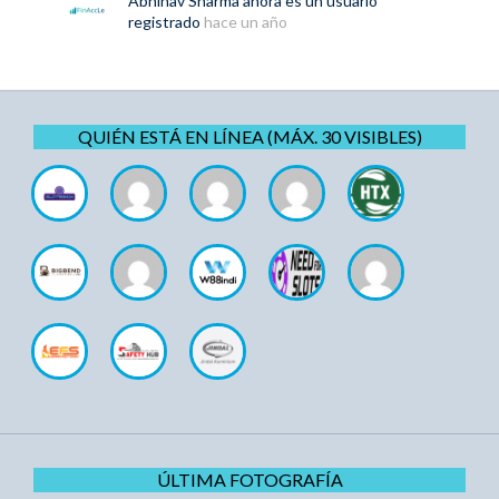
Abhinav Sharma
ahora es un usuario
registrado
hace un año
QUIÉN ESTÁ EN LÍNEA (MÁX. 30 VISIBLES)
ÚLTIMA FOTOGRAFÍA