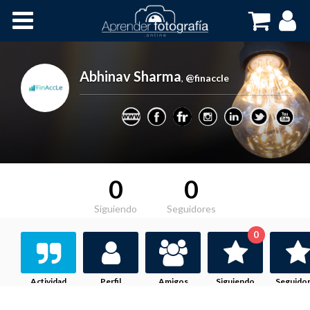
Inicio
Cursos OnLine
Abhinav Sharma
,
@finaccle
0
0
Siguiendo
Seguidores
0
Actividad
Perfil
Amigos
Siguiendo
Seguido