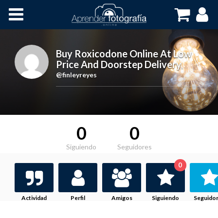
Inicio
Cursos OnLine
Buy Roxicodone Online At Low
Price And Doorstep Delivery
,
@finleyreyes
0
0
Siguiendo
Seguidores
0
Actividad
Perfil
Amigos
Siguiendo
Seguido