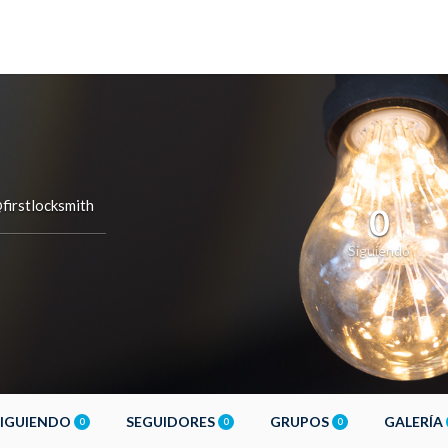
firstlocksmith
0
Siguiendo
SIGUIENDO
SEGUIDORES
GRUPOS
GALERÍA
0
0
0