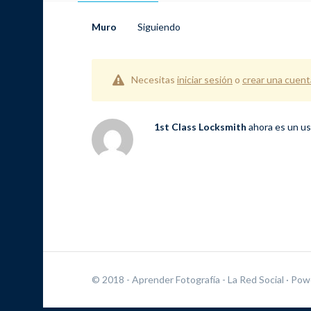
Muro
Siguiendo
Necesitas
iniciar sesión
o
crear una cuent
1st Class Locksmith
ahora es un us
© 2018 - Aprender Fotografía - La Red Social
· Pow