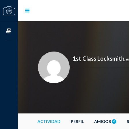
Cursos OnLine
1st Class Locksmith
@
,
ACTIVIDAD
PERFIL
AMIGOS
0