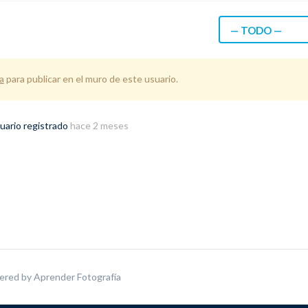
— TODO —
a
para publicar en el muro de este usuario.
uario registrado
hace 2 meses
ered by
Aprender Fotografía