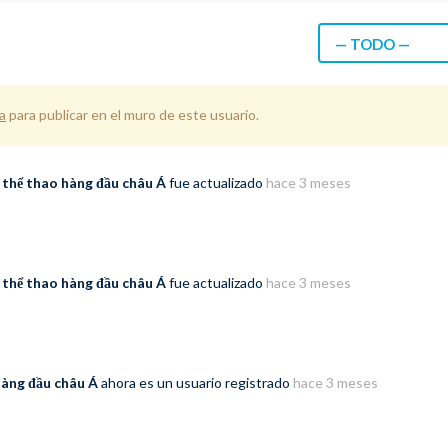
— TODO —
a
para publicar en el muro de este usuario.
c thể thao hàng đầu châu Á
fue actualizado
hace 3 meses
c thể thao hàng đầu châu Á
fue actualizado
hace 3 meses
hàng đầu châu Á
ahora es un usuario registrado
hace 3 meses