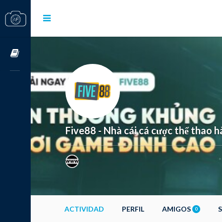
Cursos OnLine
Five88 - Nhà cái cá cược thể thao 
ACTIVIDAD
PERFIL
AMIGOS
0