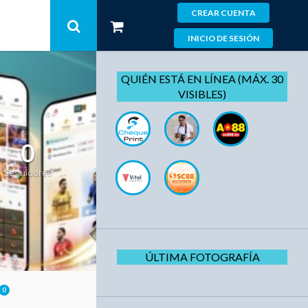
CREAR CUENTA
INICIO DE SESIÓN
QUIÉN ESTÁ EN LÍNEA (MÁX. 30
VISIBLES)
0
Seguidores
ÚLTIMA FOTOGRAFÍA
0