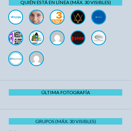
QUIÉN ESTÁ EN LÍNEA (MÁX. 30 VISIBLES)
ÚLTIMA FOTOGRAFÍA
GRUPOS (MÁX. 30 VISIBLES)