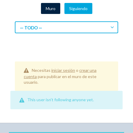
Muro
Siguiendo
— TODO —
Necesitas
iniciar sesión
o
crear una
cuenta
para publicar en el muro de este
usuario.
This user isn't following anyone yet.