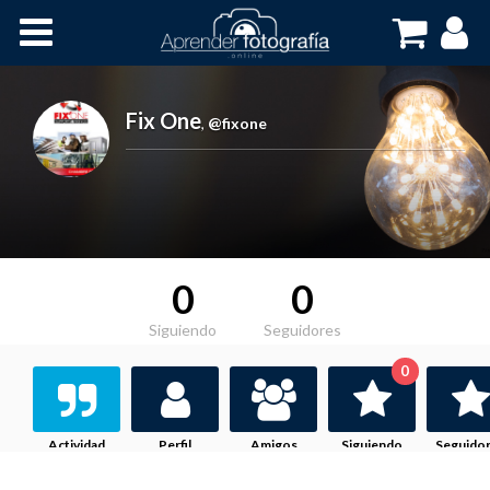
Inicio
Cursos OnLine
Fix One
,
@fixone
0
0
Siguiendo
Seguidores
0
Actividad
Perfil
Amigos
Siguiendo
Seguido