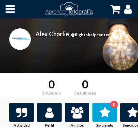
Inicio
Cursos OnLine
Alex Charlie
,
@flightshelpcenter
0
0
Siguiendo
Seguidores
0
Actividad
Perfil
Amigos
Siguiendo
Seguido