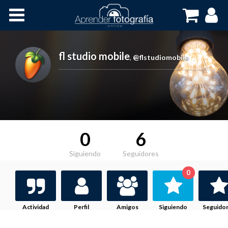
Inicio
Cursos OnLine
fl studio mobile
,
@flstudiomobile
0
6
Siguiendo
Seguidores
0
Actividad
Perfil
Amigos
Siguiendo
Seguido