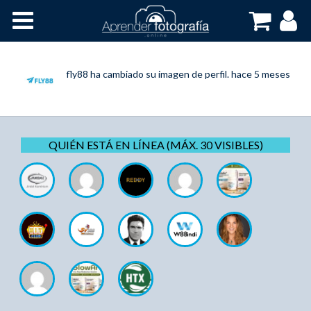
Inicio
Cursos OnLine
fly88
ha cambiado su imagen de perfil.
hace 5 meses
QUIÉN ESTÁ EN LÍNEA (MÁX. 30 VISIBLES)