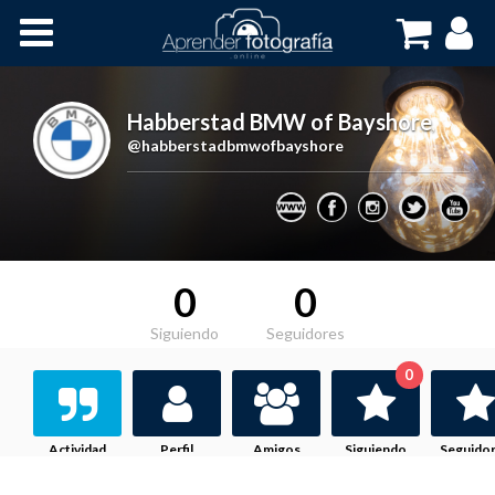
Inicio
Cursos OnLine
Habberstad BMW of Bayshore
,
@habberstadbmwofbayshore
0
0
Siguiendo
Seguidores
0
Actividad
Perfil
Amigos
Siguiendo
Seguido