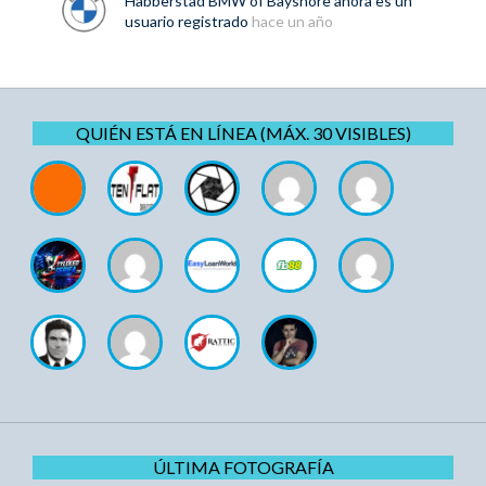
Habberstad BMW of Bayshore
ahora es un
usuario registrado
hace un año
QUIÉN ESTÁ EN LÍNEA (MÁX. 30 VISIBLES)
ÚLTIMA FOTOGRAFÍA