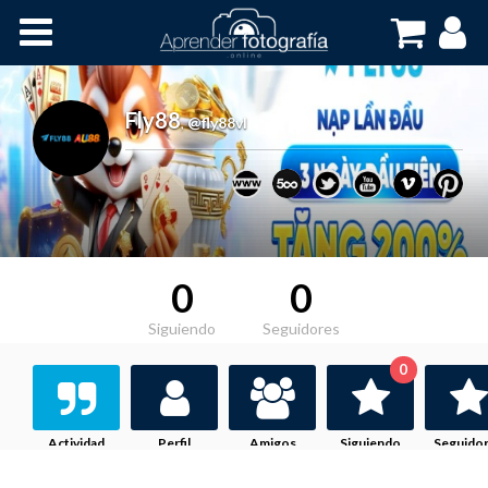
Inicio
Cursos OnLine
Fly88
,
@fly88vl
0
0
Siguiendo
Seguidores
0
Actividad
Perfil
Amigos
Siguiendo
Seguido