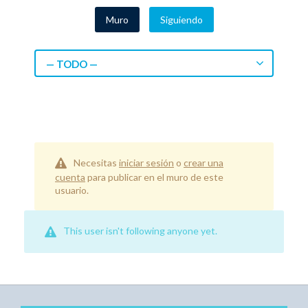
Muro
Siguiendo
— TODO —
Necesitas
iniciar sesión
o
crear una
cuenta
para publicar en el muro de este
usuario.
This user isn't following anyone yet.