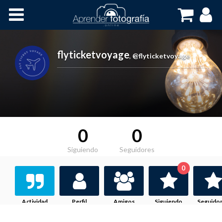
Inicio
Cursos OnLine
flyticketvoyage
,
@flyticketvoyage
0
0
Siguiendo
Seguidores
0
Actividad
Perfil
Amigos
Siguiendo
Seguido