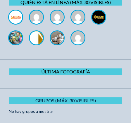
QUIÉN ESTÁ EN LÍNEA (MÁX. 30 VISIBLES)
ÚLTIMA FOTOGRAFÍA
GRUPOS (MÁX. 30 VISIBLES)
No hay grupos a mostrar