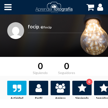
Inicio
Cursos OnLine
focip
,
@focip
0
0
Siguiendo
Seguidores
0
Actividad
Perfil
Amigos
Siguiendo
Seguido