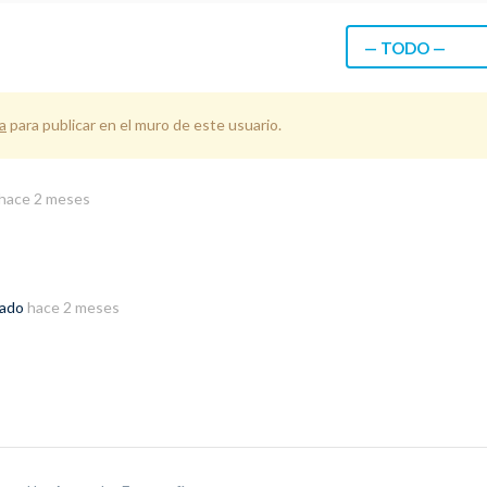
— TODO —
a
para publicar en el muro de este usuario.
hace 2 meses
rado
hace 2 meses