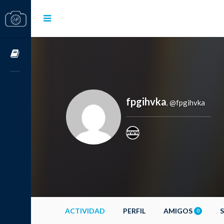
Cursos OnLine
fpgihvka
@fpgihvka
,
ACTIVIDAD
PERFIL
AMIGOS
0