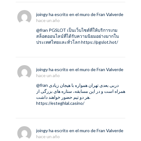
joingy
ha escrito en el muro de
Fran Valverde
hace un año
@fran
PGSLOT เป็นเว็บไซต์ที่ให้บริการเกม
สล็อตออนไลน์ที่ได้รับความนิยมอย่างมากใน
ประเทศไทยและทั่วโลก
https://pgslot.hot/
joingy
ha escrito en el muro de
Fran Valverde
hace un año
@fran
دربی بعدی تهران همواره با هیجان زیادی
همراه است و در این مسابقه، ستاره ‌های بزرگی از
هر دو تیم حضور خواهند داشت.
https://esteghlal.casino/
joingy
ha escrito en el muro de
Fran Valverde
hace un año