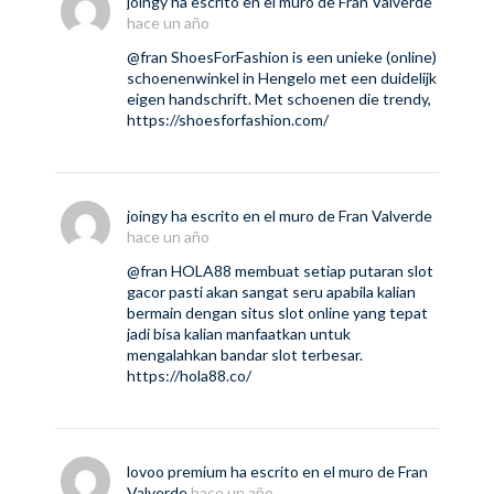
joingy
ha escrito en el muro de
Fran Valverde
hace un año
@fran
ShoesForFashion is een unieke (online)
schoenenwinkel in Hengelo met een duidelijk
eigen handschrift. Met schoenen die trendy,
https://shoesforfashion.com/
joingy
ha escrito en el muro de
Fran Valverde
hace un año
@fran
HOLA88 membuat setiap putaran slot
gacor pasti akan sangat seru apabila kalian
bermain dengan situs slot online yang tepat
jadi bisa kalian manfaatkan untuk
mengalahkan bandar slot terbesar.
https://hola88.co/
lovoo premium
ha escrito en el muro de
Fran
Valverde
hace un año