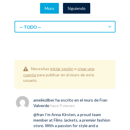
Muro
Siguiendo
— TODO —
Necesitas
iniciar sesión
o
crear una
cuenta
para publicar en el muro de este
usuario.
ameliezilber
ha escrito en el muro de
Fran
Valverde
hace 9 meses
@fran
I’m Anna Kirsten, a proud team
member at Films Jackets, a premier fashion
store. With a passion for style and a