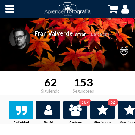
Inicio
Cursos OnLine
Fran Valverde
,
@fran
Barcelona
62
153
Siguiendo
Seguidores
187
62
Actividad
Perfil
Amigos
Siguiendo
Seguido