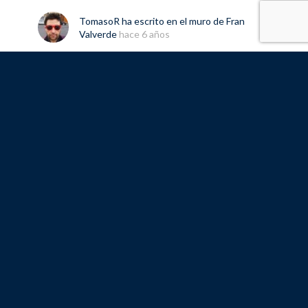
TomasoR
ha escrito en el muro de
Fran
Valverde
hace 6 años
@fran
Hola , deseo durante un tiempo darme
de baja , como debo hacerlo, gracias
Fran Valverde
y
Emilio Vaquer Noguera
son
ahora amigos
hace 7 años
Juan77
ha escrito en el muro de
Fran
Valverde
hace 7 años
@fran
Hola Fran. Estoy suscrito a los cursos
pero me voy a dar de baja un tiempo. Me
puedes indicar cómo hacerlo? Gracias.