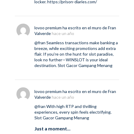
locker.
https://prison-diaries.com/
lovoo premium
ha escrito en el muro de
Fran
Valverde
hace un año
@fran
Seamless transactions make banking a
breeze, while exciting promotions add extra
flair. If you’re on the hunt for slot paradise,
look no further—WINSLOT is your ideal
destination.
Slot Gacor Gampang Menang
lovoo premium
ha escrito en el muro de
Fran
Valverde
hace un año
@fran
With high RTP and thrilling
experiences, every spin feels electrifying.
Slot Gacor Gampang Menang
Just a moment...