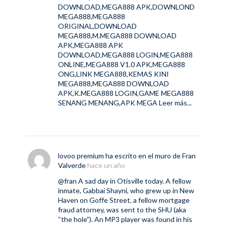
DOWNLOAD,MEGA888 APK,DOWNLOND
MEGA888,MEGA888
ORIGINAL,DOWNLOAD
MEGA888,M.MEGA888 DOWNLOAD
APK,MEGA888 APK
DOWNLOAD,MEGA888 LOGIN,MEGA888
ONLINE,MEGA888 V1.0 APK,MEGA888
ONG,LINK MEGA888,KEMAS KINI
MEGA888,MEGA888 DOWNLOAD
APK,K.MEGA888 LOGIN,GAME MEGA888
SENANG MENANG,APK MEGA
Leer más...
lovoo premium
ha escrito en el muro de
Fran
Valverde
hace un año
@fran
A sad day in Otisville today. A fellow
inmate, Gabbai Shayni, who grew up in New
Haven on Goffe Street, a fellow mortgage
fraud attorney, was sent to the SHU (aka ​
“the hole”). An MP3 player was found in his