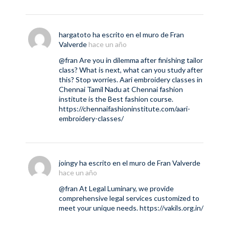
hargatoto
ha escrito en el muro de
Fran
Valverde
hace un año
@fran
Are you in dilemma after finishing tailor
class? What is next, what can you study after
this? Stop worries. Aari embroidery classes in
Chennai Tamil Nadu at Chennai fashion
institute is the Best fashion course.
https://chennaifashioninstitute.com/aari-
embroidery-classes/
joingy
ha escrito en el muro de
Fran Valverde
hace un año
@fran
At Legal Luminary, we provide
comprehensive legal services customized to
meet your unique needs.
https://vakils.org.in/