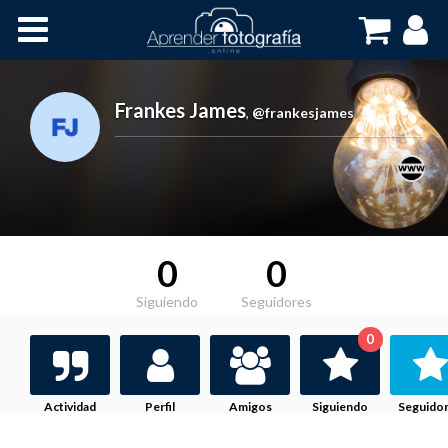
Inicio
Cursos OnLine
Frankes James
,
@frankesjames
0
0
Siguiendo
Seguidores
0
Actividad
Perfil
Amigos
Siguiendo
Seguido