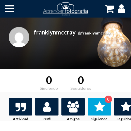
Inicio
Cursos OnLine
franklynmccray
,
@franklynmccray
0
0
Siguiendo
Seguidores
0
Actividad
Perfil
Amigos
Siguiendo
Seguido