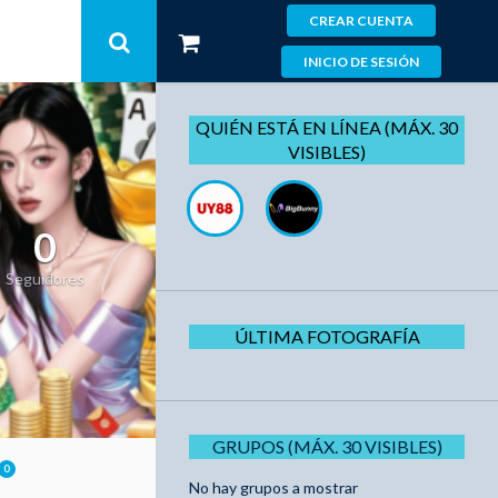
CREAR CUENTA
INICIO DE SESIÓN
QUIÉN ESTÁ EN LÍNEA (MÁX. 30
VISIBLES)
0
Seguidores
ÚLTIMA FOTOGRAFÍA
GRUPOS (MÁX. 30 VISIBLES)
0
No hay grupos a mostrar