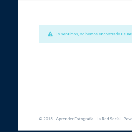
Lo sentimos, no hemos encontrado usuari
© 2018 - Aprender Fotografía - La Red Social
· Pow