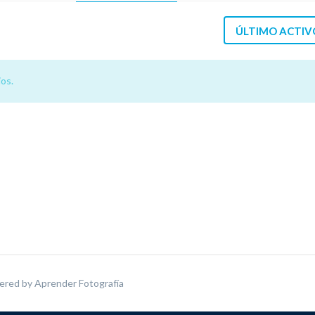
ÚLTIMO ACTIV
os.
ered by
Aprender Fotografía