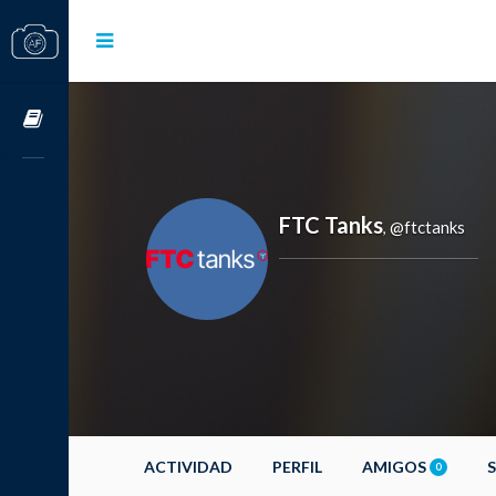
Cursos OnLine
FTC Tanks
@ftctanks
,
ACTIVIDAD
PERFIL
AMIGOS
0