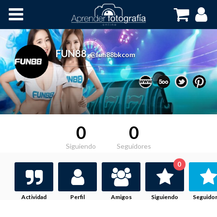
Inicio
Cursos OnLine
FUN88
,
@fun88bkcom
0
0
Siguiendo
Seguidores
0
Actividad
Perfil
Amigos
Siguiendo
Seguido