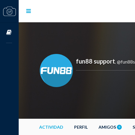
Cursos OnLine
fun88 support
@fun88s
,
ACTIVIDAD
PERFIL
AMIGOS
0