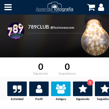
Inicio
Cursos OnLine
789CLUB
,
@fusioneucom
0
0
Siguiendo
Seguidores
0
Actividad
Perfil
Amigos
Siguiendo
Seguido