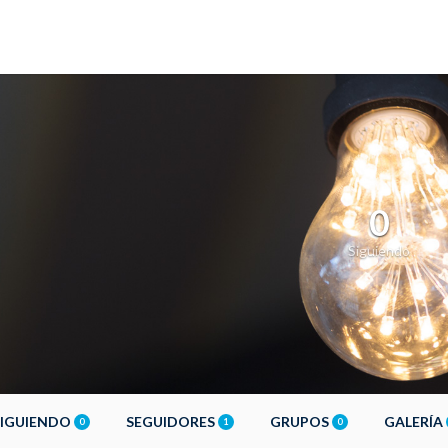
0
Siguiendo
SIGUIENDO
SEGUIDORES
GRUPOS
GALERÍA
0
1
0