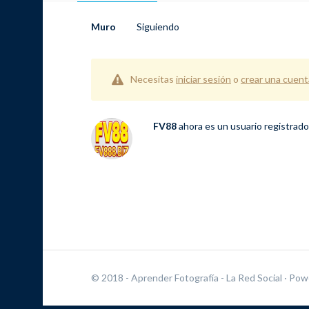
Muro
Siguiendo
Necesitas
iniciar sesión
o
crear una cuent
FV88
ahora es un usuario registrad
© 2018 - Aprender Fotografía - La Red Social
· Pow