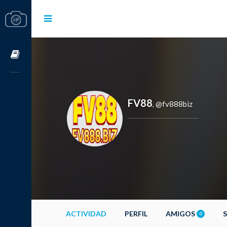
Cursos OnLine
FV88
@fv888biz
,
ACTIVIDAD
PERFIL
AMIGOS
0