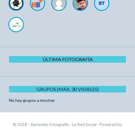
ÚLTIMA FOTOGRAFÍA
GRUPOS (MÁX. 30 VISIBLES)
No hay grupos a mostrar
© 2018 - Aprender Fotografía - La Red Social
· Powered by