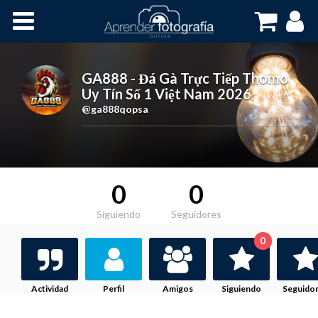
Inicio
Cursos OnLine
GA888 - Đá Gà Trực Tiếp Thomo
Uy Tín Số 1 Việt Nam 2026
,
@ga888qopsa
0
0
Siguiendo
Seguidores
0
Actividad
Perfil
Amigos
Siguiendo
Seguido