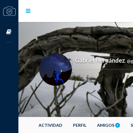
Cursos OnLine
Gabriel Hernández
@g
,
ACTIVIDAD
PERFIL
AMIGOS
6