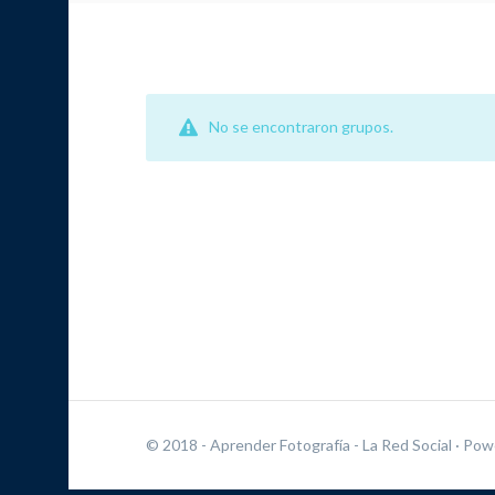
No se encontraron grupos.
© 2018 - Aprender Fotografía - La Red Social
· Pow