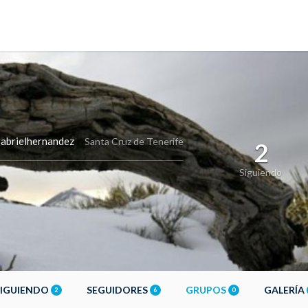
abrielhernandez
Santa Cruz de Tenerife
2
Siguiendo
SIGUIENDO
SEGUIDORES
GRUPOS
GALERÍA
2
6
0