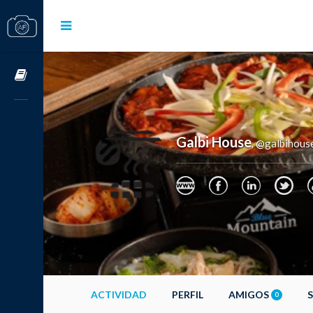
Cursos OnLine
Galbi House
@galbihouse
,
ACTIVIDAD
PERFIL
AMIGOS
0