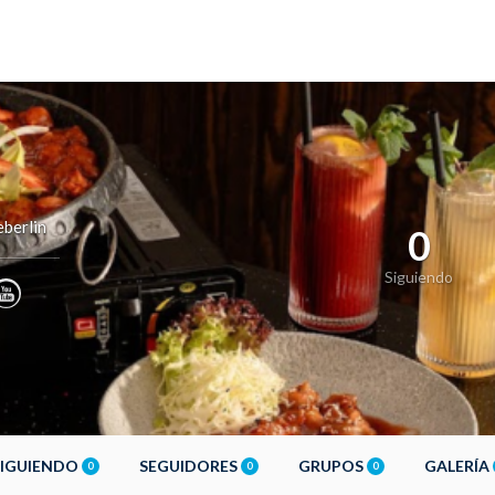
berlin
0
Siguiendo
SIGUIENDO
SEGUIDORES
GRUPOS
GALERÍA
0
0
0