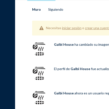
Muro
Siguiendo
Necesitas
iniciar sesión
o
crear una cuent
Galbi House
ha cambiado su imagen 
El perfil de
Galbi House
fue actuali
Galbi House
ahora es un usuario re