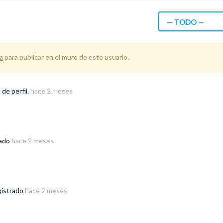
— TODO —
a
para publicar en el muro de este usuario.
de perfil.
hace 2 meses
zado
hace 2 meses
gistrado
hace 2 meses