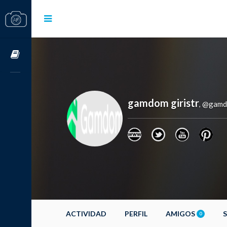
Cursos OnLine
gamdom giristr
@gamdo
,
ACTIVIDAD
PERFIL
AMIGOS
0