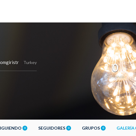
mgiristr
Turkey
0
Siguiendo
SIGUIENDO
SEGUIDORES
GRUPOS
GALERÍA
0
0
0