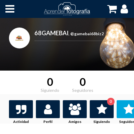
Inicio
Cursos OnLine
68GAMEBAI
,
@gamebai68biz2
0
0
Siguiendo
Seguidores
0
Actividad
Perfil
Amigos
Siguiendo
Seguido