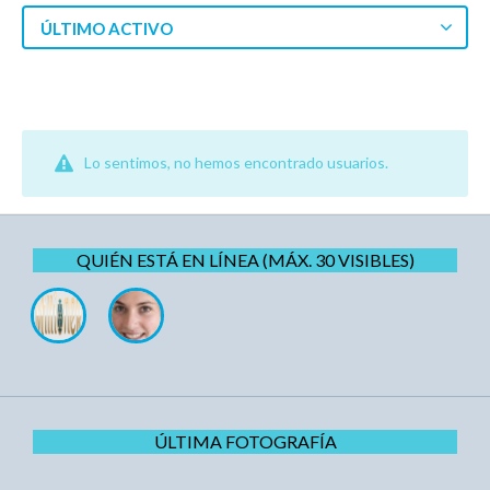
ÚLTIMO ACTIVO
Lo sentimos, no hemos encontrado usuarios.
QUIÉN ESTÁ EN LÍNEA (MÁX. 30 VISIBLES)
ÚLTIMA FOTOGRAFÍA